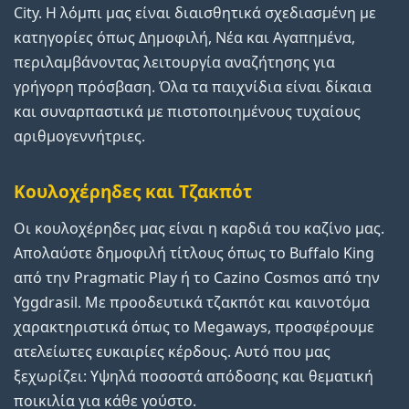
City. Η λόμπι μας είναι διαισθητικά σχεδιασμένη με
κατηγορίες όπως Δημοφιλή, Νέα και Αγαπημένα,
περιλαμβάνοντας λειτουργία αναζήτησης για
γρήγορη πρόσβαση. Όλα τα παιχνίδια είναι δίκαια
και συναρπαστικά με πιστοποιημένους τυχαίους
αριθμογεννήτριες.
Κουλοχέρηδες και Τζακπότ
Οι κουλοχέρηδες μας είναι η καρδιά του καζίνο μας.
Απολαύστε δημοφιλή τίτλους όπως το Buffalo King
από την Pragmatic Play ή το Cazino Cosmos από την
Yggdrasil. Με προοδευτικά τζακπότ και καινοτόμα
χαρακτηριστικά όπως το Megaways, προσφέρουμε
ατελείωτες ευκαιρίες κέρδους. Αυτό που μας
ξεχωρίζει: Υψηλά ποσοστά απόδοσης και θεματική
ποικιλία για κάθε γούστο.