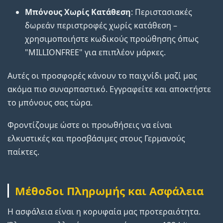
Μπόνους Χωρίς Κατάθεση
: Περιστασιακές
δωρεάν περιστροφές χωρίς κατάθεση –
χρησιμοποιήστε κωδικούς προώθησης όπως
"MILLIONFREE" για επιπλέον μάρκες.
Αυτές οι προσφορές κάνουν το παιχνίδι μαζί μας
ακόμα πιο συναρπαστικό. Εγγραφείτε και αποκτήστε
το μπόνους σας τώρα.
Φροντίζουμε ώστε οι προωθήσεις να είναι
ελκυστικές και προσβάσιμες στους Γερμανούς
παίκτες.
Μέθοδοι Πληρωμής και Ασφάλεια
Η ασφάλεια είναι η κορυφαία μας προτεραιότητα.