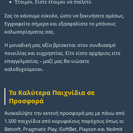
Έτοιμοι. Είστε έτοιμοι να παίξετε.
Σας το κάνουμε εύκολο, ώστε να ξεκινήσετε αμέσως.
Εγγραφείτε σήμερα και εξασφαλίστε το μπόνους
καλωσορίσματος σας.
Η μοναδική μας αξία βρίσκεται στον συνδυασμό
ποικιλίας και ευχρηστίας. Είτε είστε αρχάριος είτε
επαγγελματίας – μαζί μας θα νιώσετε
καλοδεχούμενοι.
Τα Καλύτερα Παιχνίδια σε
Προσφορά
Ανακαλύψτε την εκτενή προσφορά μας με πάνω από
1.500 παιχνίδια από κορυφαίους παρόχους όπως οι
Betsoft, Pragmatic Play, iSoftBet, Playson και Nolimit