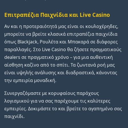
Eπιτραπέζια Παιχνίδια και Live Casino
Αν και η προτεραιότητά μας είναι οι κουλοχέρηδες,
μπορείτε να βρείτε κλασικά επιτραπέζια παιχνίδια
όπως Blackjack, Ρουλέτα και Μπακαρά σε διάφορες
παραλλαγές. Στο Live Casino θα ζήσετε πραγματικούς
dealers σε πραγματικό χρόνο – για μια αυθεντική
αίσθηση καζίνο από το σπίτι. Τα ζωντανά ροή μας
είναι υψηλής ανάλυσης και διαδραστικά, κάνοντας
την εμπειρία μοναδική.
Συνεργαζόμαστε με κορυφαίους παρόχους
λογισμικού για να σας παρέχουμε τις καλύτερες
εμπειρίες. Δοκιμάστε το και βρείτε το αγαπημένο σας
παιχνίδι.