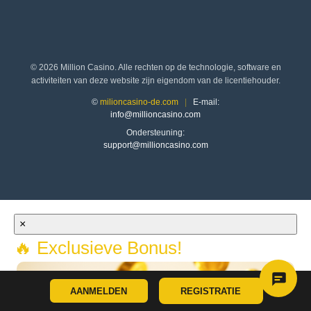
© 2026 Million Casino. Alle rechten op de technologie, software en
activiteiten van deze website zijn eigendom van de licentiehouder.
©
milioncasino-de.com
|
E-mail:
info@millioncasino.com
Ondersteuning:
support@millioncasino.com
×
🔥 Exclusieve Bonus!
AANMELDEN
REGISTRATIE