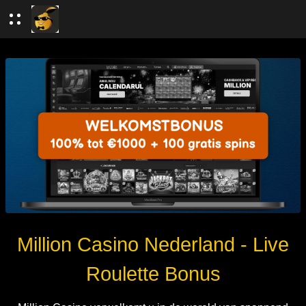
Million Casino Nederland - Live
Roulette Bonus