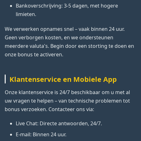
Bankoverschrijving: 3-5 dagen, met hogere
limieten.
We verwerken opnames snel – vaak binnen 24 uur.
Geen verborgen kosten, en we ondersteunen
meerdere valuta's. Begin door een storting te doen en
onze bonus te activeren.
Klantenservice en Mobiele App
Onze klantenservice is 24/7 beschikbaar om u met al
uw vragen te helpen – van technische problemen tot
bonus verzoeken. Contacteer ons via:
Live Chat: Directe antwoorden, 24/7.
E-mail: Binnen 24 uur.