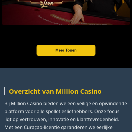
Meer Tonen
Overzicht van Million Casino
Bij Million Casino bieden we een veilige en opwindende
platform voor alle spelletjesliefhebbers. Onze focus
ligt op vertrouwen, innovatie en klanttevredenheid.
Met een Curaçao-licentie garanderen we eerlijke